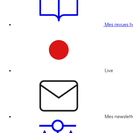
Mes revues 
Live
Mes newslett