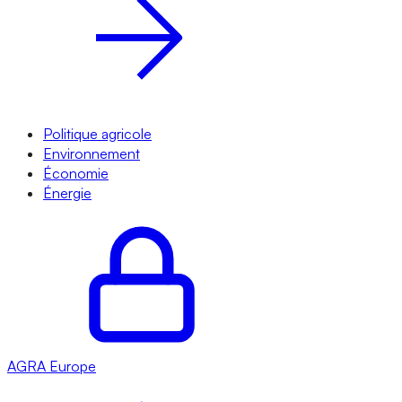
Politique agricole
Environnement
Économie
Énergie
AGRA
Europe