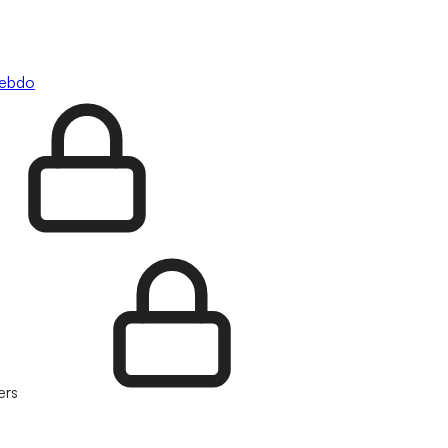
hebdo
ers