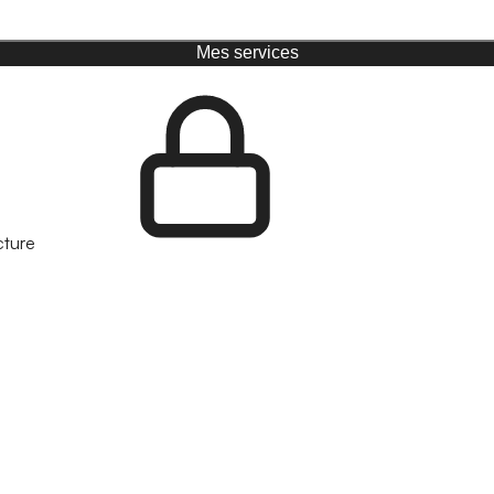
Mes services
cture