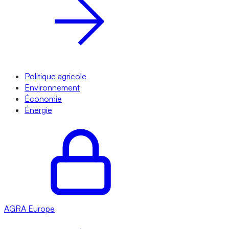
Politique agricole
Environnement
Économie
Énergie
AGRA
Europe