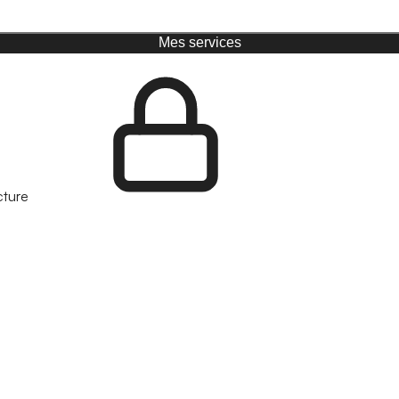
Mes services
cture