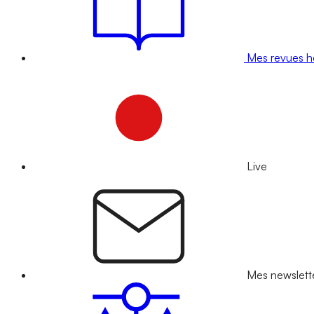
Mes revues 
Live
Mes newslett