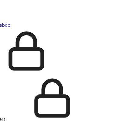
hebdo
ers