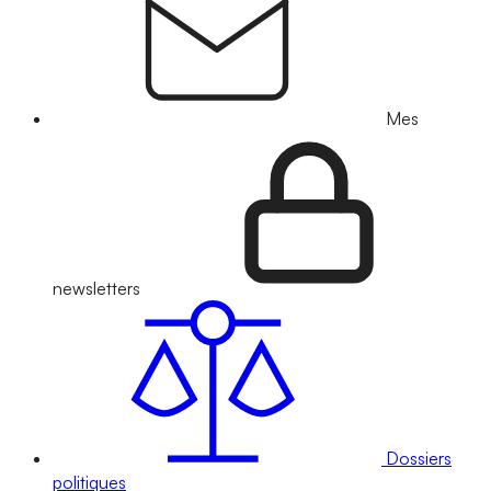
Mes
newsletters
Dossiers
politiques