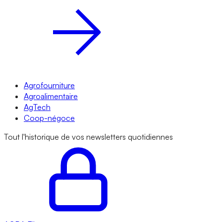
Agrofourniture
Agroalimentaire
AgTech
Coop-négoce
Tout l'historique de vos newsletters quotidiennes