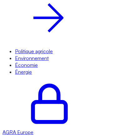
Politique agricole
Environnement
Économie
Énergie
AGRA
Europe