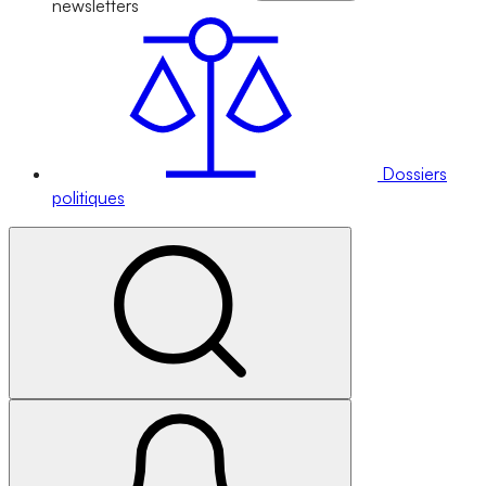
newsletters
Dossiers
politiques