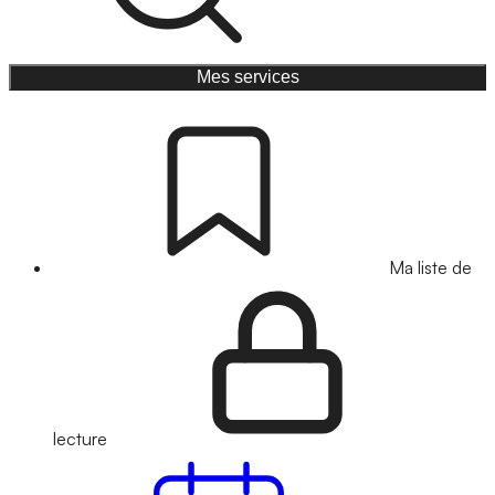
Mes services
Ma liste de
lecture