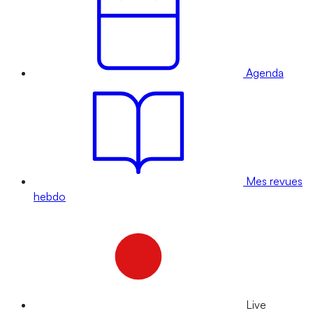
Agenda
Mes revues
hebdo
Live