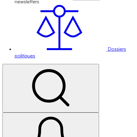
newsletters
Dossiers
politiques