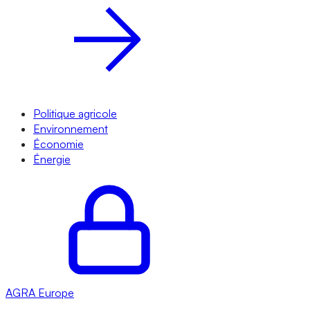
Politique agricole
Environnement
Économie
Énergie
AGRA
Europe