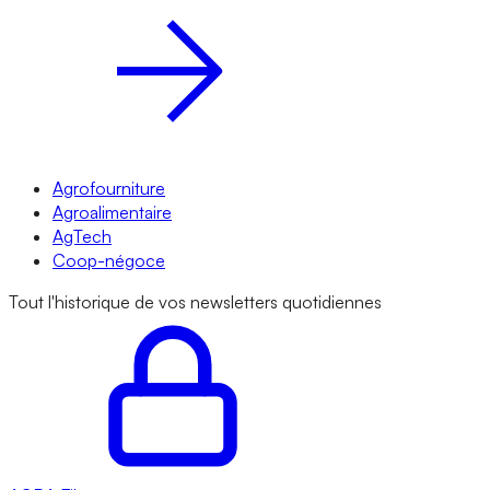
Agrofourniture
Agroalimentaire
AgTech
Coop-négoce
Tout l'historique de vos newsletters quotidiennes