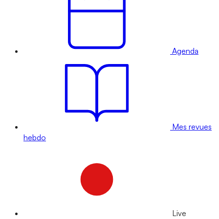
Agenda
Mes revues
hebdo
Live