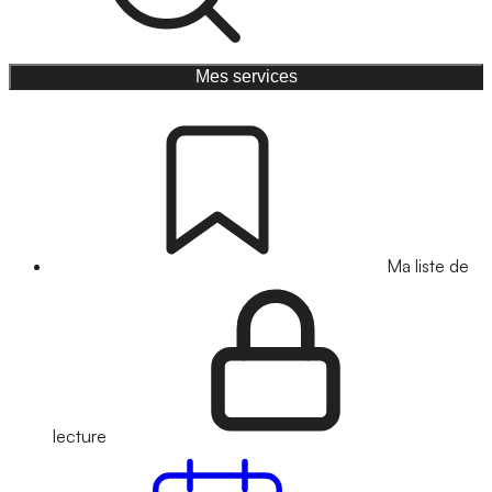
Mes services
Ma liste de
lecture