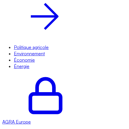
Politique agricole
Environnement
Économie
Énergie
AGRA
Europe