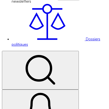
newsletters
Dossiers
politiques