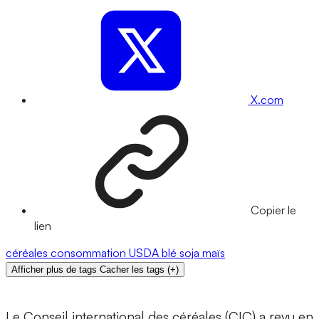
X.com
Copier le
lien
céréales
consommation
USDA
blé
soja
maïs
Afficher plus de tags
Cacher les tags
(
+
)
Le Conseil international des céréales (CIC) a revu en