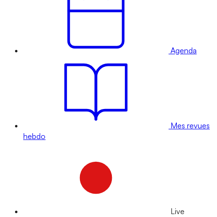
Agenda
Mes revues
hebdo
Live