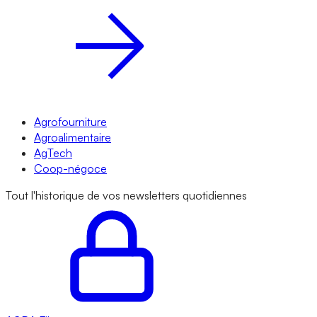
Agrofourniture
Agroalimentaire
AgTech
Coop-négoce
Tout l'historique de vos newsletters quotidiennes