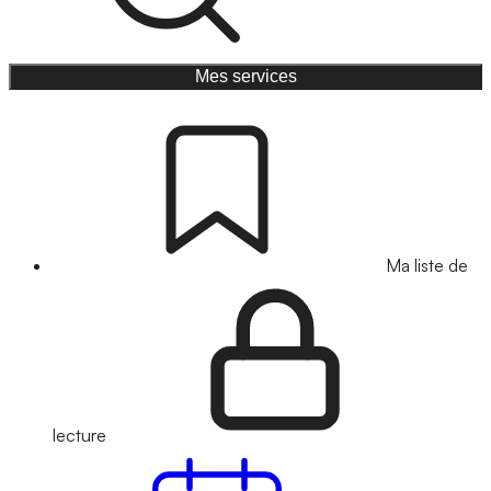
Mes services
Ma liste de
lecture