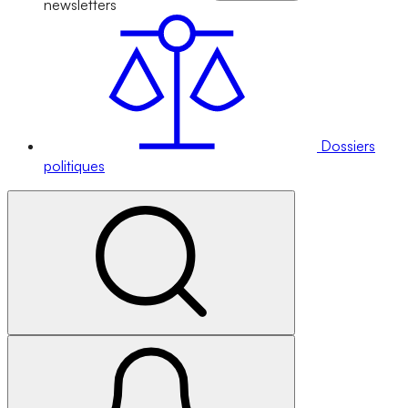
newsletters
Dossiers
politiques