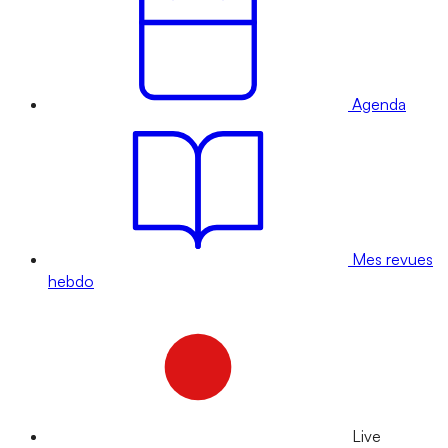
Agenda
Mes revues
hebdo
Live