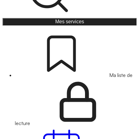
Mes services
Ma liste de
lecture