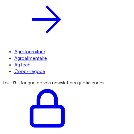
Agrofourniture
Agroalimentaire
AgTech
Coop-négoce
Tout l'historique de vos newsletters quotidiennes