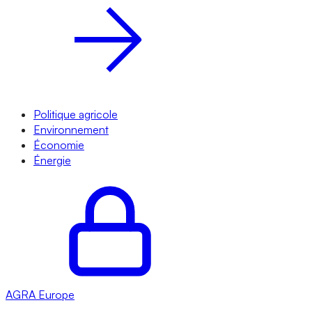
Politique agricole
Environnement
Économie
Énergie
AGRA
Europe