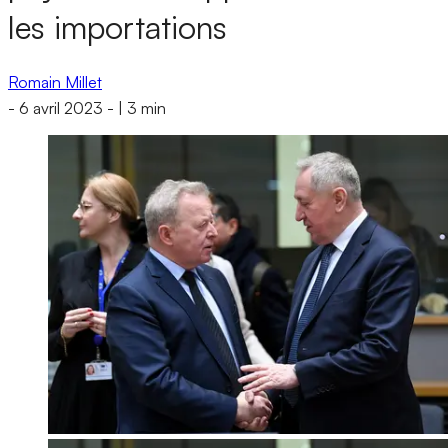
les importations
Romain Millet
-
6 avril 2023
-
|
3 min