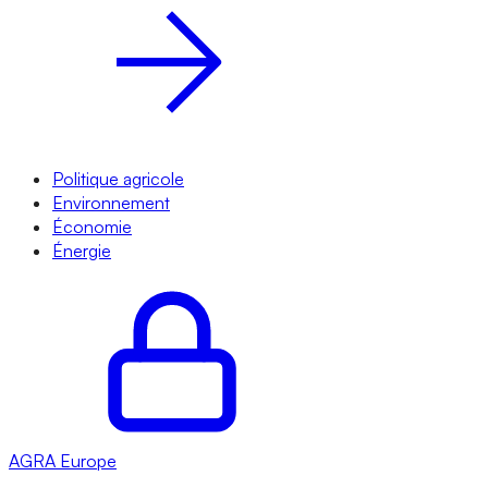
Politique agricole
Environnement
Économie
Énergie
AGRA
Europe