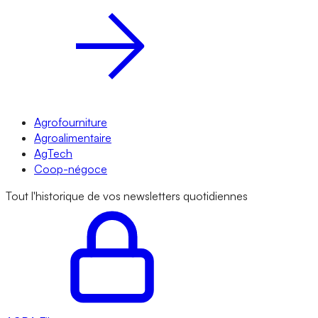
Agrofourniture
Agroalimentaire
AgTech
Coop-négoce
Tout l'historique de vos newsletters quotidiennes