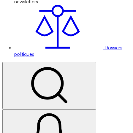
newsletters
Dossiers
politiques