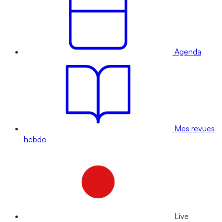
Agenda
Mes revues
hebdo
Live