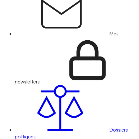
Mes
newsletters
Dossiers
politiques