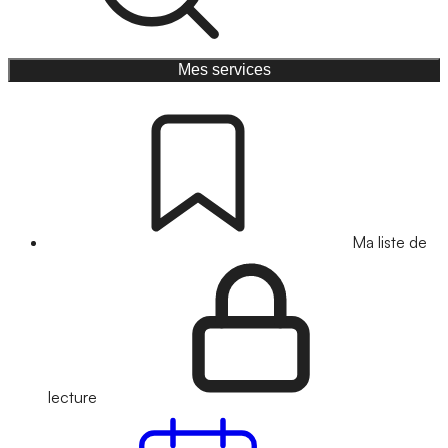
Mes services
Ma liste de
lecture