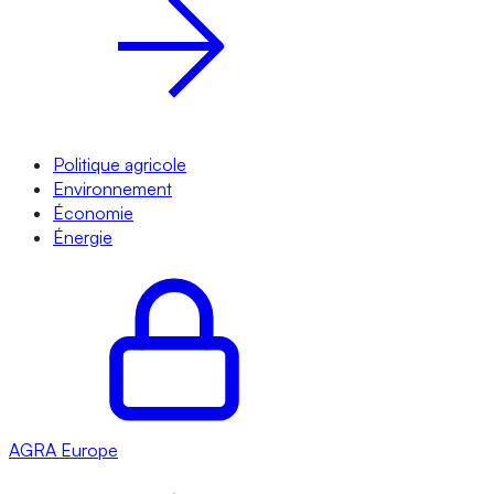
Politique agricole
Environnement
Économie
Énergie
AGRA
Europe