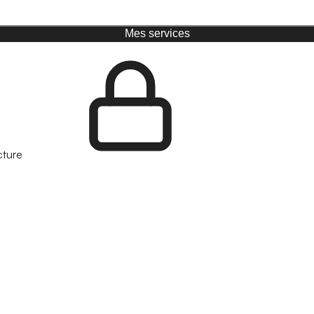
Mes services
cture