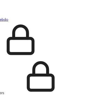
hebdo
ers