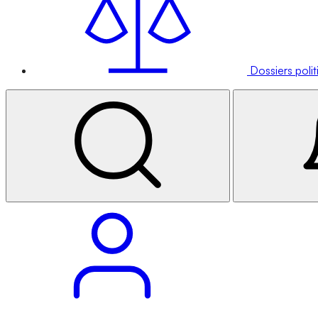
Dossiers poli