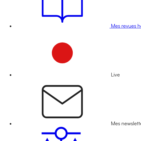
Mes revues 
Live
Mes newslett