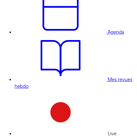
Agenda
Mes revues
hebdo
Live