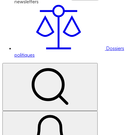
newsletters
Dossiers
politiques