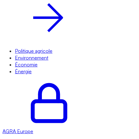
Politique agricole
Environnement
Économie
Énergie
AGRA
Europe