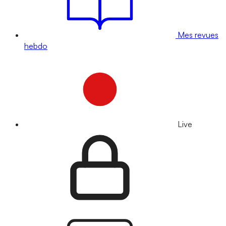
Mes revues
hebdo
Live