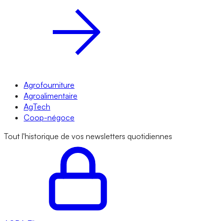
Agrofourniture
Agroalimentaire
AgTech
Coop-négoce
Tout l'historique de vos newsletters quotidiennes