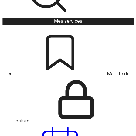
Mes services
Ma liste de
lecture