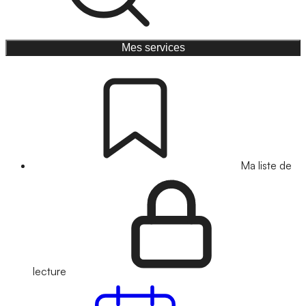
Mes services
Ma liste de
lecture