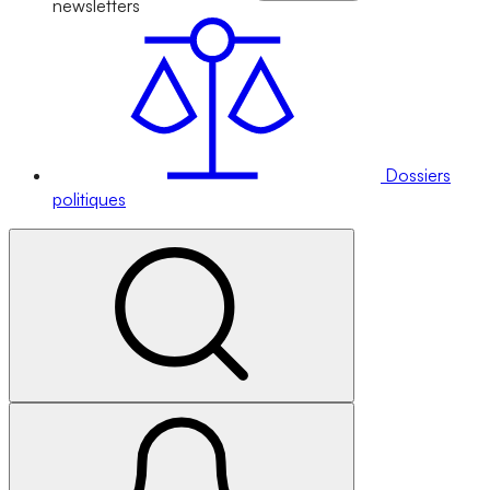
newsletters
Dossiers
politiques