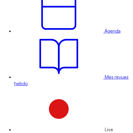
Agenda
Mes revues
hebdo
Live