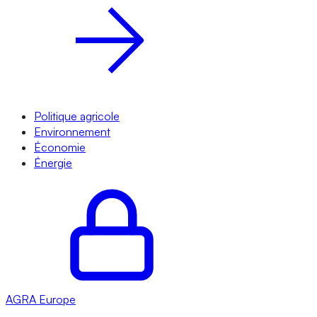
Politique agricole
Environnement
Économie
Énergie
AGRA
Europe