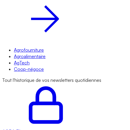
Agrofourniture
Agroalimentaire
AgTech
Coop-négoce
Tout l'historique de vos newsletters quotidiennes