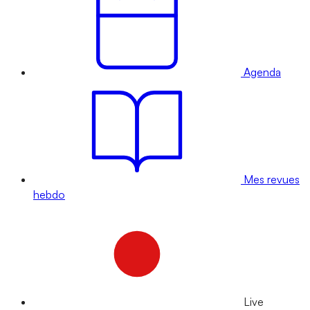
Agenda
Mes revues
hebdo
Live