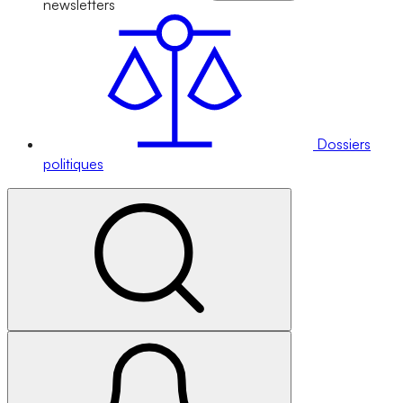
newsletters
Dossiers
politiques