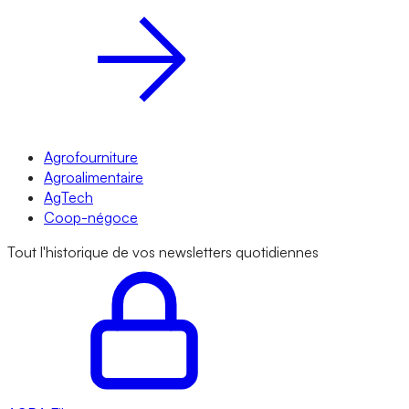
Agrofourniture
Agroalimentaire
AgTech
Coop-négoce
Tout l'historique de vos newsletters quotidiennes