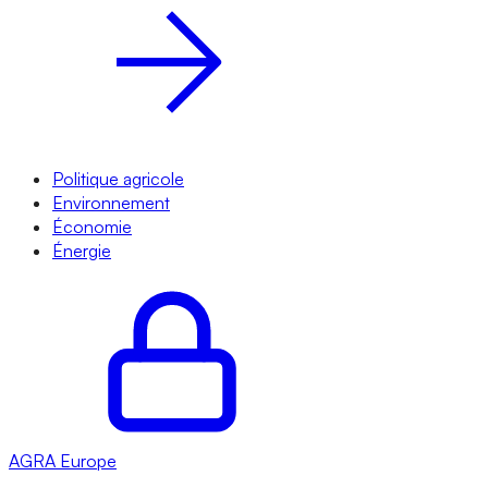
Politique agricole
Environnement
Économie
Énergie
AGRA
Europe