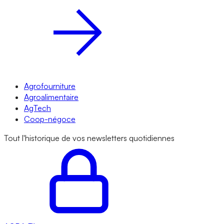
Agrofourniture
Agroalimentaire
AgTech
Coop-négoce
Tout l'historique de vos newsletters quotidiennes