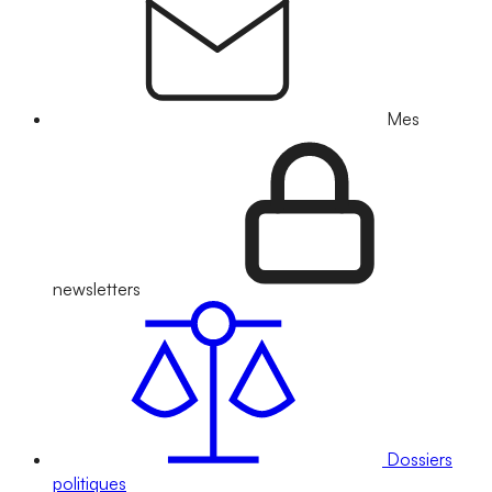
Mes
newsletters
Dossiers
politiques