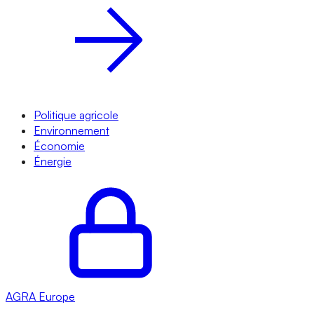
Politique agricole
Environnement
Économie
Énergie
AGRA
Europe