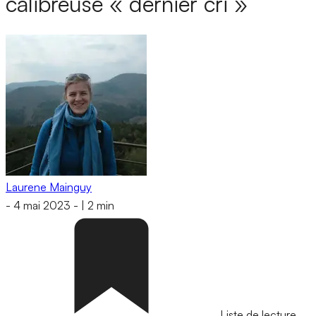
calibreuse « dernier cri »
Laurene Mainguy
-
4 mai 2023
-
|
2 min
Liste de lecture