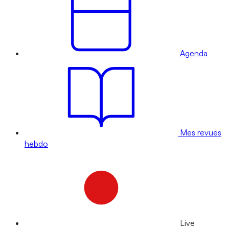
Agenda
Mes revues
hebdo
Live