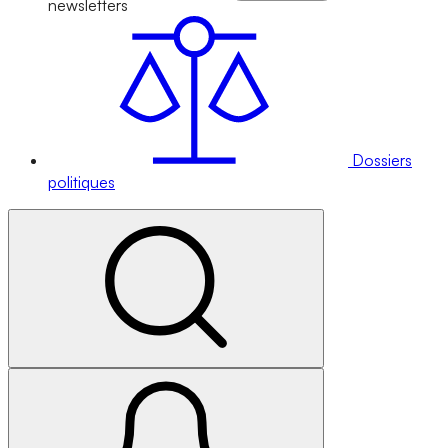
newsletters
Dossiers
politiques