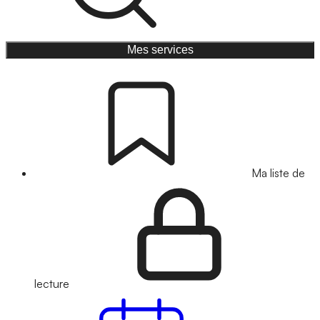
Mes services
Ma liste de
lecture