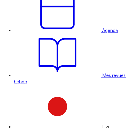
Agenda
Mes revues
hebdo
Live