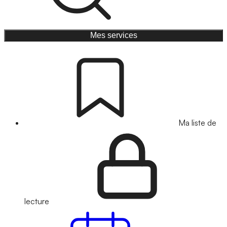
Mes services
Ma liste de
lecture