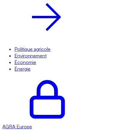
Politique agricole
Environnement
Économie
Énergie
AGRA
Europe