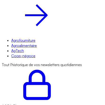
Agrofourniture
Agroalimentaire
AgTech
Coop-négoce
Tout l'historique de vos newsletters quotidiennes