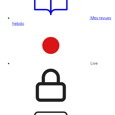
Mes revues
hebdo
Live