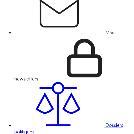
Mes
newsletters
Dossiers
politiques