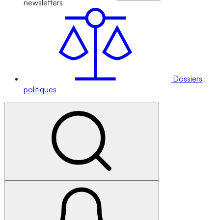
newsletters
Dossiers
politiques