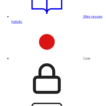
Mes revues
hebdo
Live