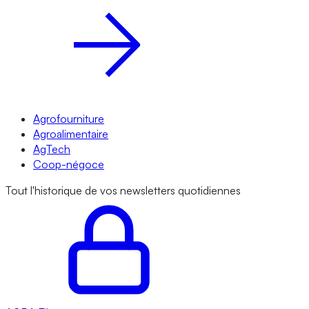
Agrofourniture
Agroalimentaire
AgTech
Coop-négoce
Tout l'historique de vos newsletters quotidiennes