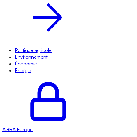
Politique agricole
Environnement
Économie
Énergie
AGRA
Europe