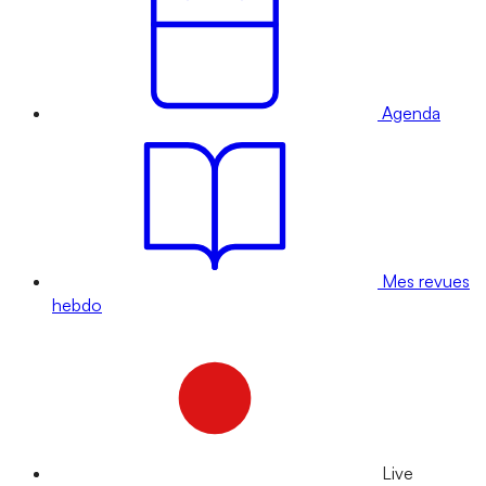
Agenda
Mes revues
hebdo
Live