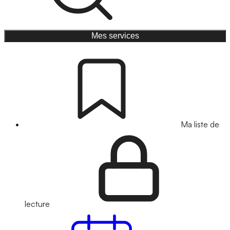
Mes services
Ma liste de
lecture