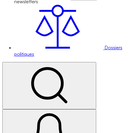
newsletters
Dossiers
politiques