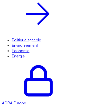
Politique agricole
Environnement
Économie
Énergie
AGRA
Europe