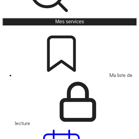
Mes services
Ma liste de
lecture