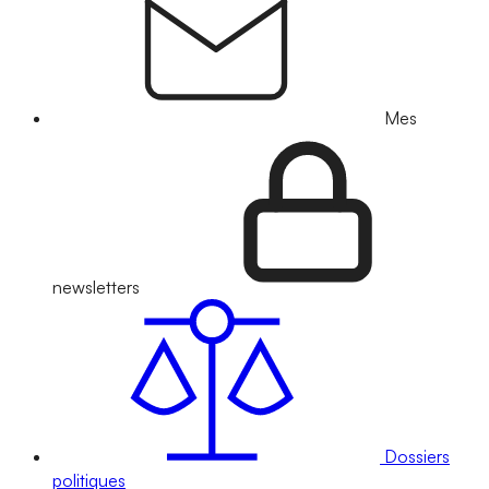
Mes
newsletters
Dossiers
politiques