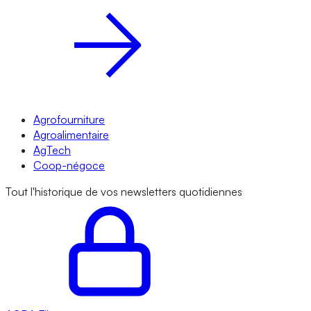
Agrofourniture
Agroalimentaire
AgTech
Coop-négoce
Tout l'historique de vos newsletters quotidiennes