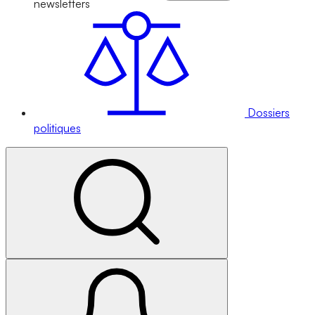
newsletters
Dossiers
politiques