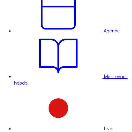
Agenda
Mes revues
hebdo
Live