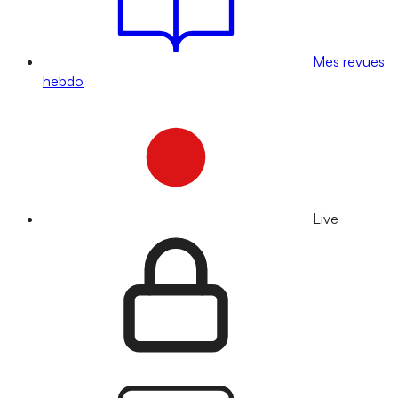
Mes revues
hebdo
Live