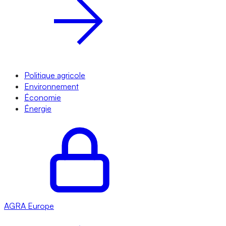
Politique agricole
Environnement
Économie
Énergie
AGRA
Europe