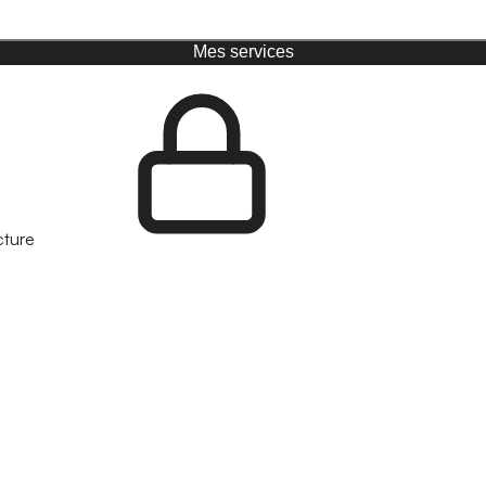
Mes services
cture