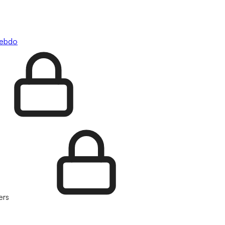
hebdo
ers