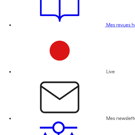
Mes revues 
Live
Mes newslett