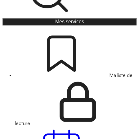
Mes services
Ma liste de
lecture