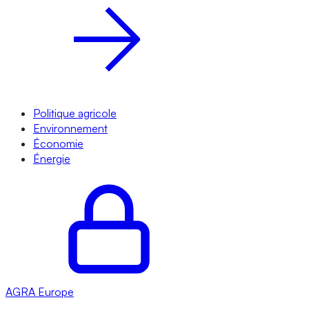
Politique agricole
Environnement
Économie
Énergie
AGRA
Europe