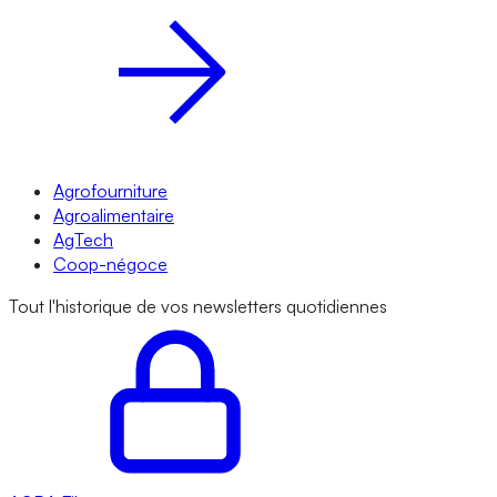
Agrofourniture
Agroalimentaire
AgTech
Coop-négoce
Tout l'historique de vos newsletters quotidiennes