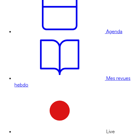
Agenda
Mes revues
hebdo
Live