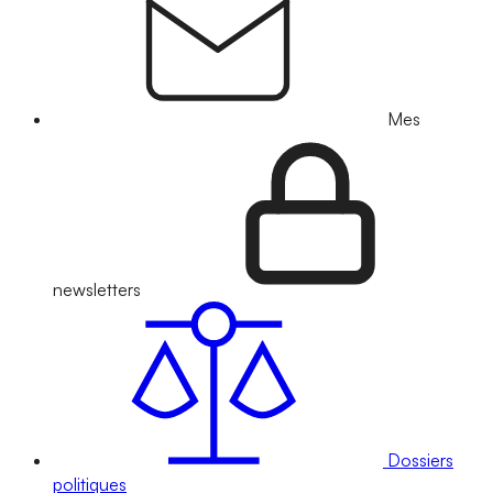
Mes
newsletters
Dossiers
politiques