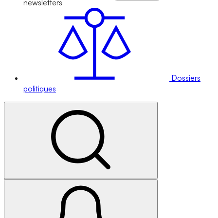
newsletters
Dossiers
politiques