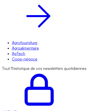
Agrofourniture
Agroalimentaire
AgTech
Coop-négoce
Tout l'historique de vos newsletters quotidiennes