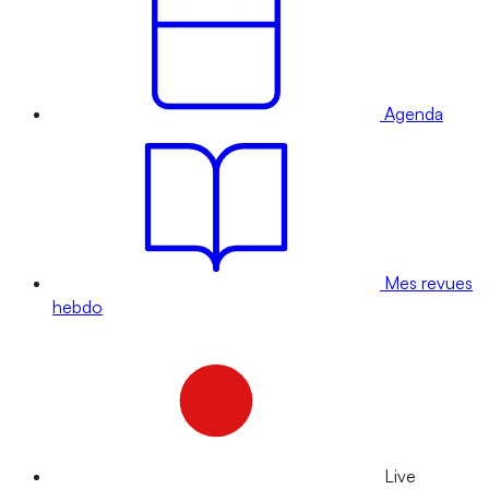
Agenda
Mes revues
hebdo
Live