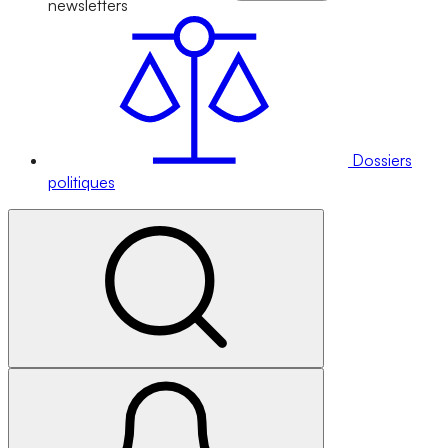
newsletters
Dossiers
politiques