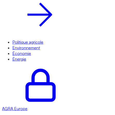
Politique agricole
Environnement
Économie
Énergie
AGRA
Europe