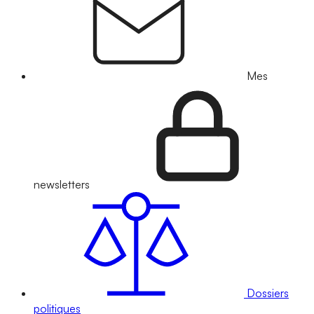
Mes
newsletters
Dossiers
politiques