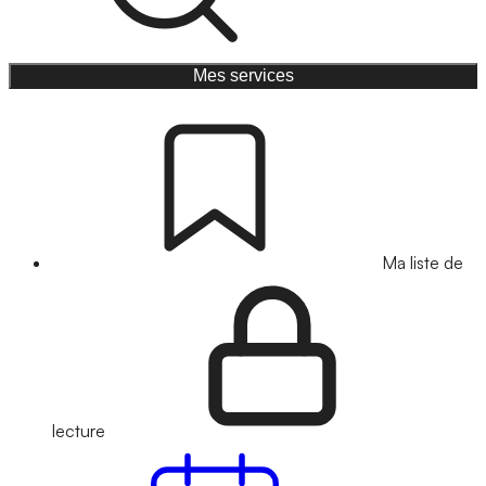
Mes services
Ma liste de
lecture