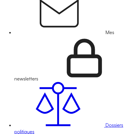
Mes
newsletters
Dossiers
politiques