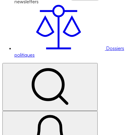
newsletters
Dossiers
politiques