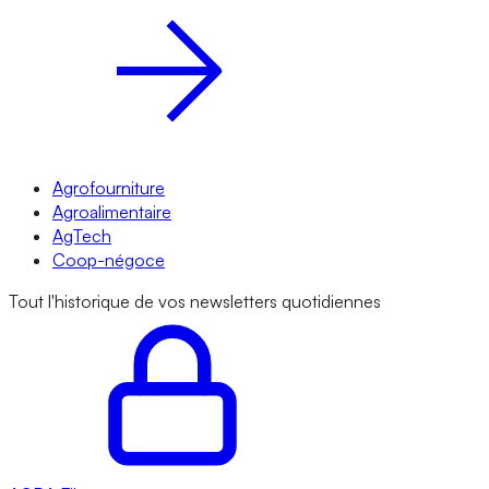
Agrofourniture
Agroalimentaire
AgTech
Coop-négoce
Tout l'historique de vos newsletters quotidiennes