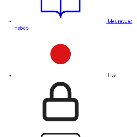
Mes revues
hebdo
Live