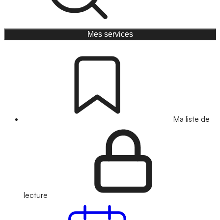
Mes services
Ma liste de
lecture