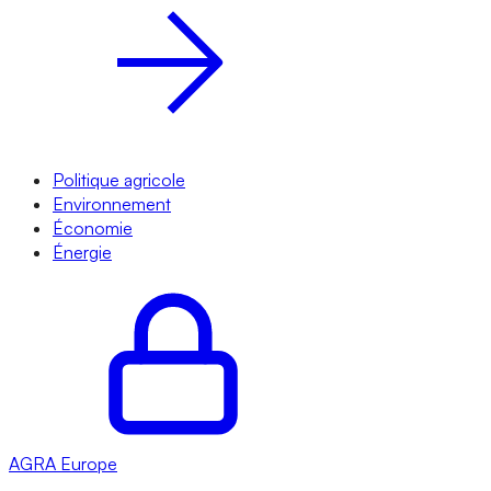
Politique agricole
Environnement
Économie
Énergie
AGRA
Europe