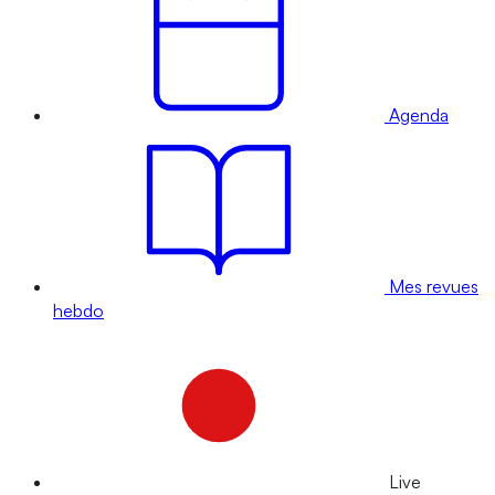
Agenda
Mes revues
hebdo
Live