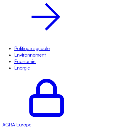
Politique agricole
Environnement
Économie
Énergie
AGRA
Europe