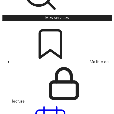
Mes services
Ma liste de
lecture