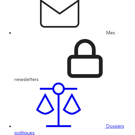
Mes
newsletters
Dossiers
politiques