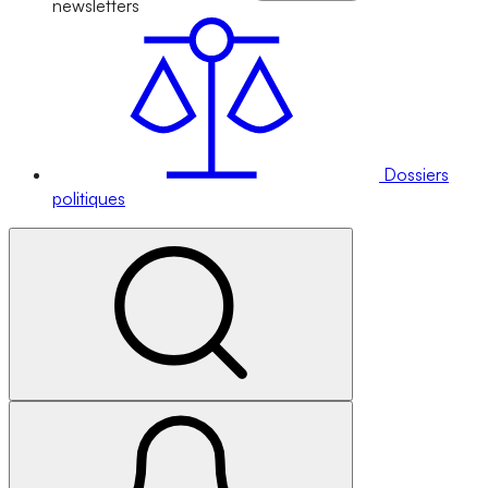
newsletters
Dossiers
politiques