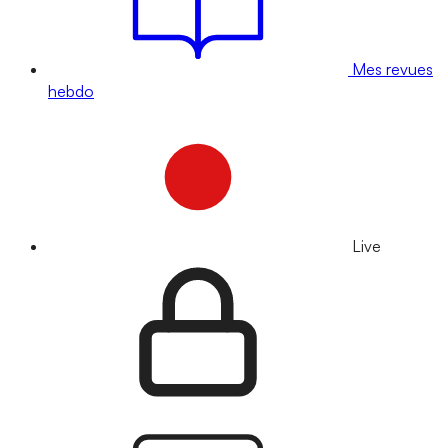
Mes revues
hebdo
Live