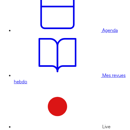
Agenda
Mes revues
hebdo
Live