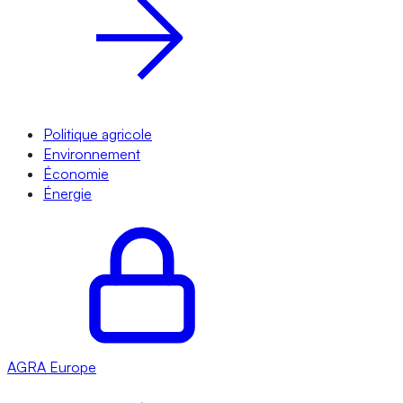
Politique agricole
Environnement
Économie
Énergie
AGRA
Europe