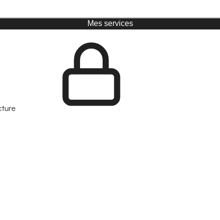
Mes services
cture