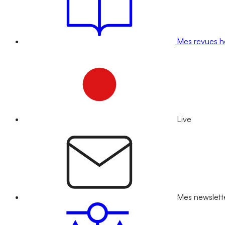
Mes revues 
Live
Mes newslett