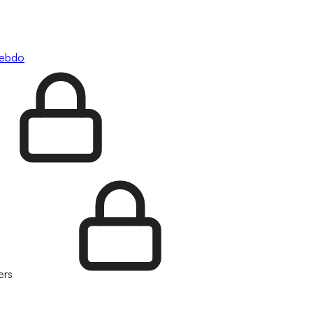
hebdo
ers