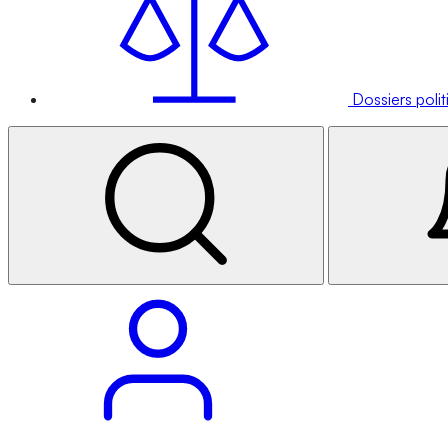
Dossiers poli