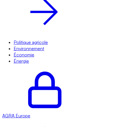
Politique agricole
Environnement
Économie
Énergie
AGRA
Europe