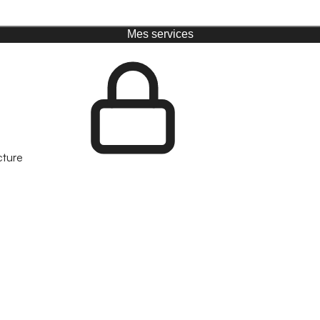
Mes services
cture