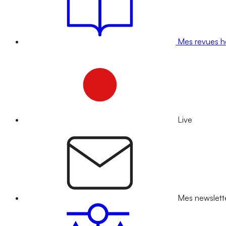
Mes revues 
Live
Mes newslett