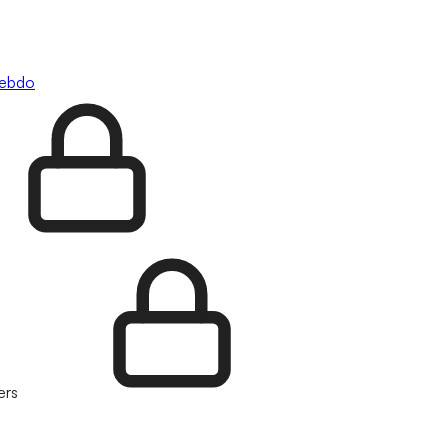
hebdo
ers