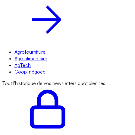
Agrofourniture
Agroalimentaire
AgTech
Coop-négoce
Tout l'historique de vos newsletters quotidiennes