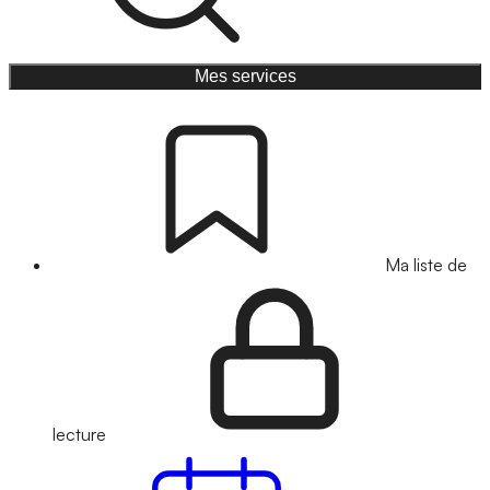
Mes services
Ma liste de
lecture