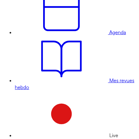
Agenda
Mes revues
hebdo
Live