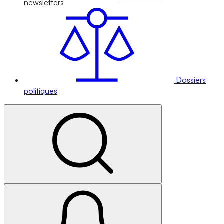
newsletters
Dossiers
politiques