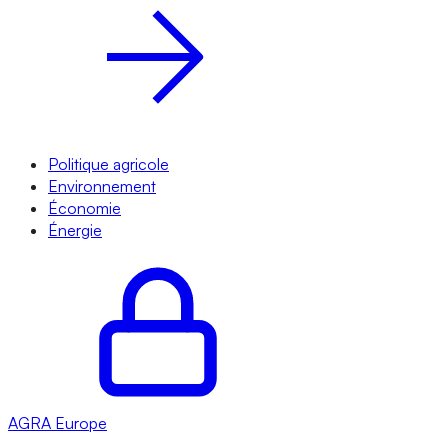
Politique agricole
Environnement
Économie
Énergie
AGRA
Europe