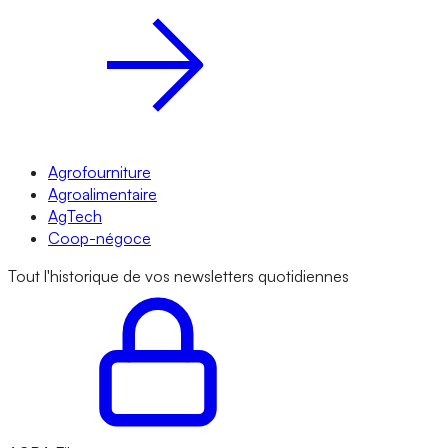
Agrofourniture
Agroalimentaire
AgTech
Coop-négoce
Tout l'historique de vos newsletters quotidiennes