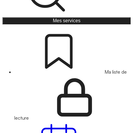
Mes services
Ma liste de
lecture