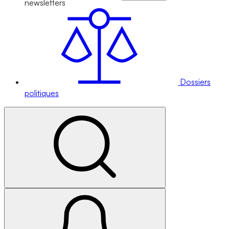
newsletters
Dossiers
politiques