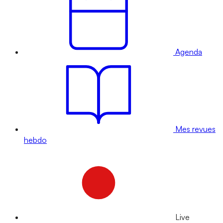
Agenda
Mes revues
hebdo
Live