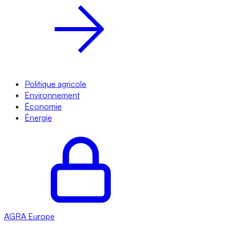
Politique agricole
Environnement
Économie
Énergie
AGRA
Europe