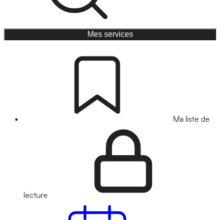
Mes services
Ma liste de
lecture