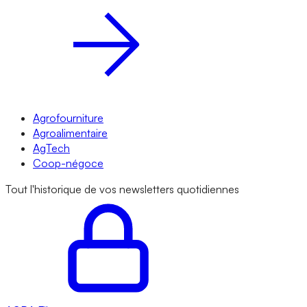
Agrofourniture
Agroalimentaire
AgTech
Coop-négoce
Tout l'historique de vos newsletters quotidiennes