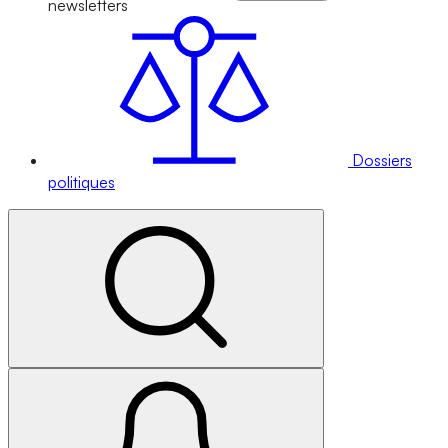
newsletters
Dossiers
politiques