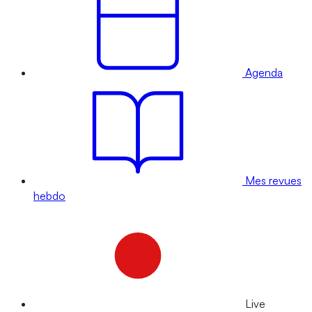
Agenda
Mes revues
hebdo
Live