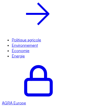
Politique agricole
Environnement
Économie
Énergie
AGRA
Europe