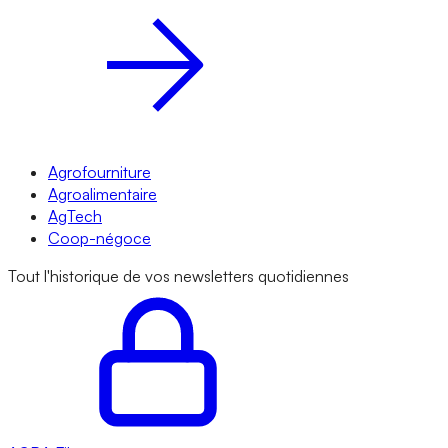
Agrofourniture
Agroalimentaire
AgTech
Coop-négoce
Tout l'historique de vos newsletters quotidiennes