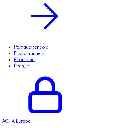
Politique agricole
Environnement
Économie
Énergie
AGRA
Europe