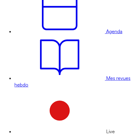
Agenda
Mes revues
hebdo
Live