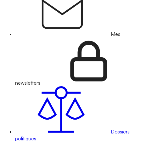
Mes
newsletters
Dossiers
politiques