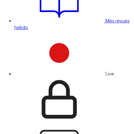
Mes revues
hebdo
Live