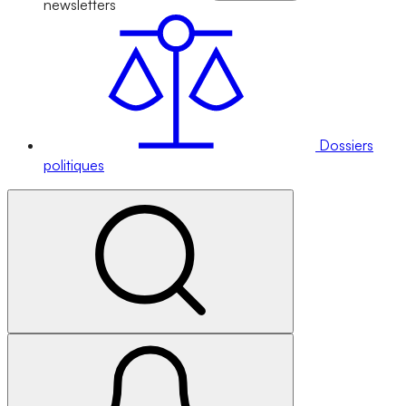
newsletters
Dossiers
politiques