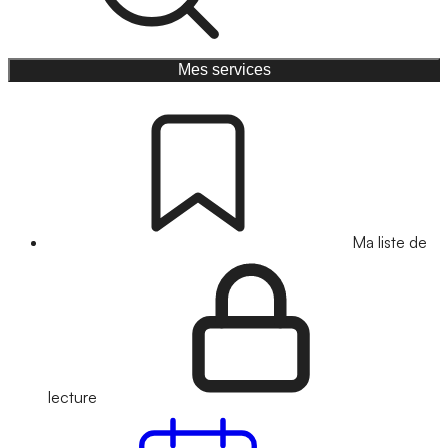
Mes services
Ma liste de
lecture