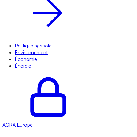
Politique agricole
Environnement
Économie
Énergie
AGRA
Europe