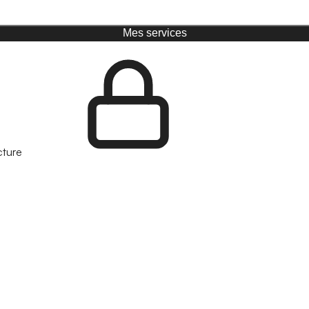
Mes services
cture