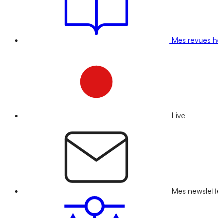
Mes revues 
Live
Mes newslett