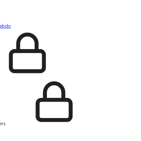
hebdo
ers