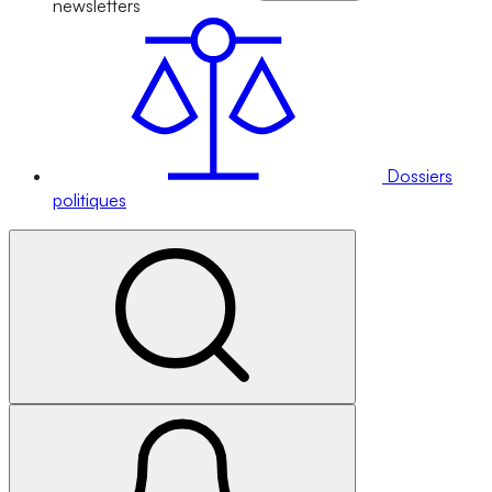
newsletters
Dossiers
politiques