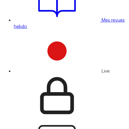
Mes revues
hebdo
Live