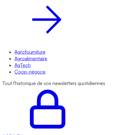
Agrofourniture
Agroalimentaire
AgTech
Coop-négoce
Tout l'historique de vos newsletters quotidiennes