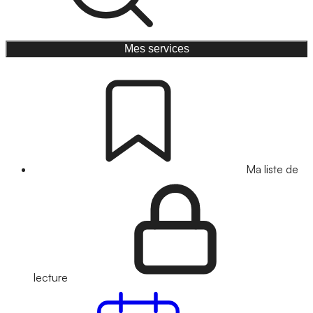
Mes services
Ma liste de
lecture