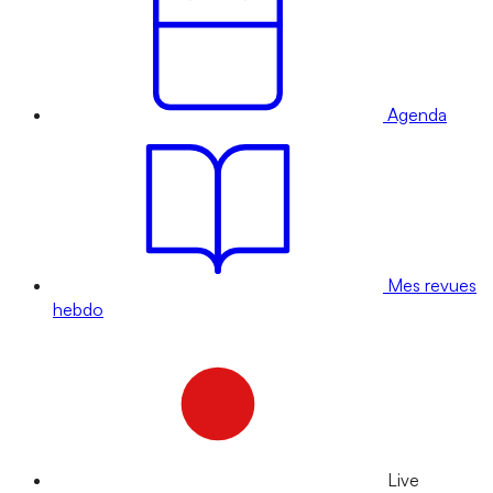
Agenda
Mes revues
hebdo
Live