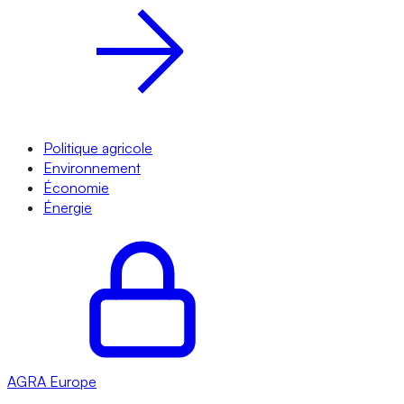
Politique agricole
Environnement
Économie
Énergie
AGRA
Europe