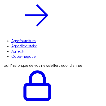
Agrofourniture
Agroalimentaire
AgTech
Coop-négoce
Tout l'historique de vos newsletters quotidiennes