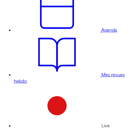
Agenda
Mes revues
hebdo
Live