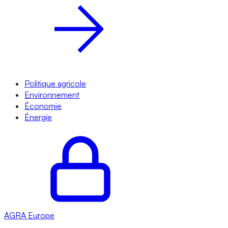
Politique agricole
Environnement
Économie
Énergie
AGRA
Europe