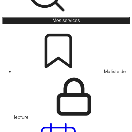
Mes services
Ma liste de
lecture