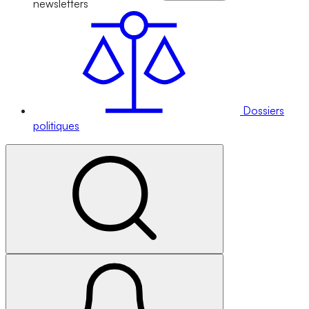
newsletters
Dossiers
politiques