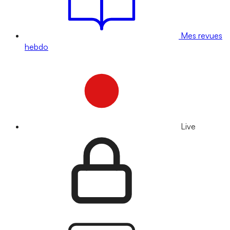
Mes revues
hebdo
Live