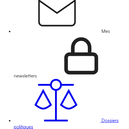
Mes
newsletters
Dossiers
politiques