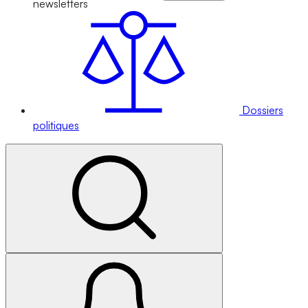
newsletters
Dossiers
politiques