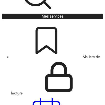
Mes services
Ma liste de
lecture