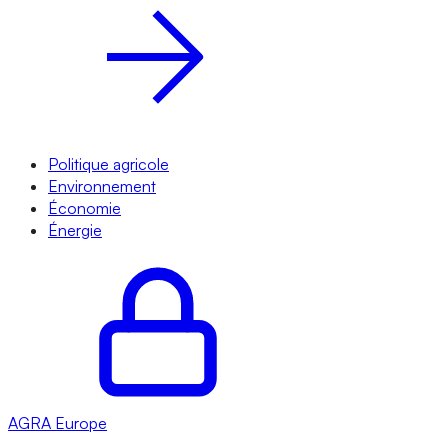
Politique agricole
Environnement
Économie
Énergie
AGRA
Europe