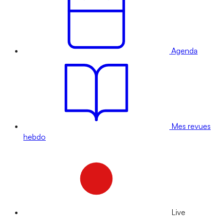
Agenda
Mes revues
hebdo
Live