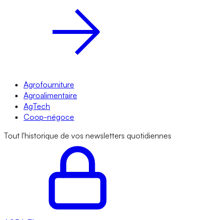
Agrofourniture
Agroalimentaire
AgTech
Coop-négoce
Tout l'historique de vos newsletters quotidiennes