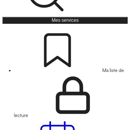
Mes services
Ma liste de
lecture