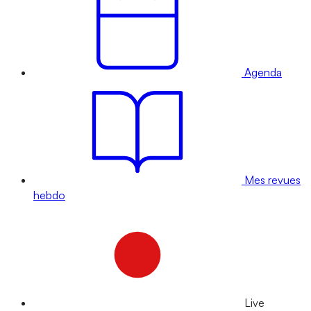
Agenda
Mes revues
hebdo
Live