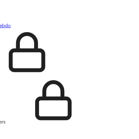
hebdo
ers