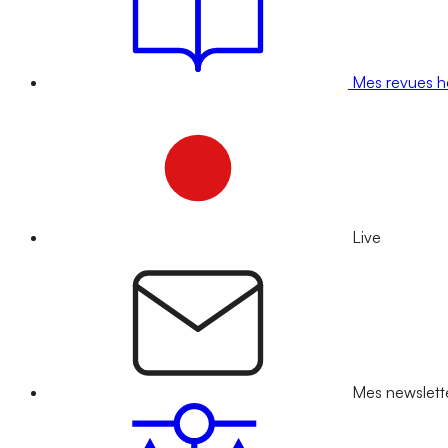
Mes revues 
Live
Mes newslett