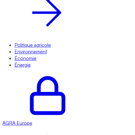
Politique agricole
Environnement
Économie
Énergie
AGRA
Europe