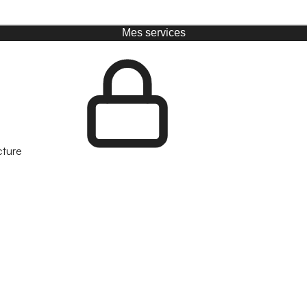
Mes services
cture