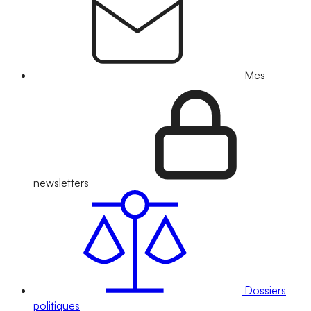
Mes
newsletters
Dossiers
politiques