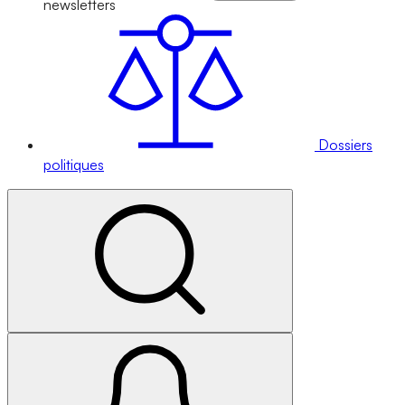
newsletters
Dossiers
politiques