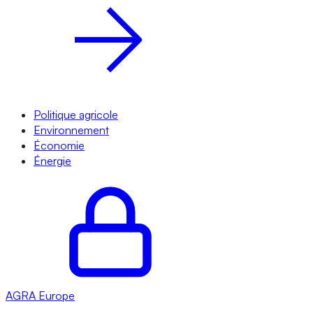
Politique agricole
Environnement
Économie
Énergie
AGRA
Europe