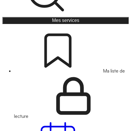
Mes services
Ma liste de
lecture