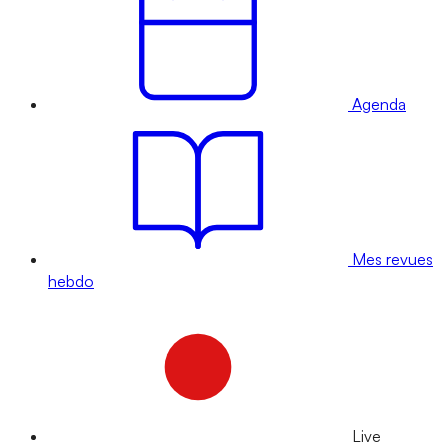
Agenda
Mes revues
hebdo
Live