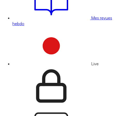
Mes revues
hebdo
Live