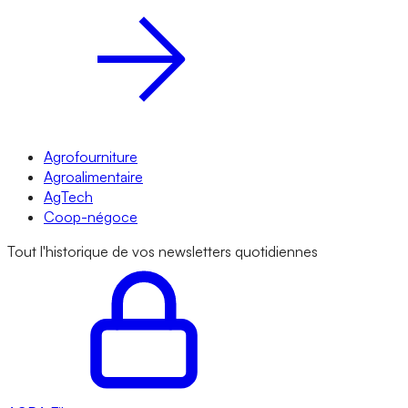
Agrofourniture
Agroalimentaire
AgTech
Coop-négoce
Tout l'historique de vos newsletters quotidiennes