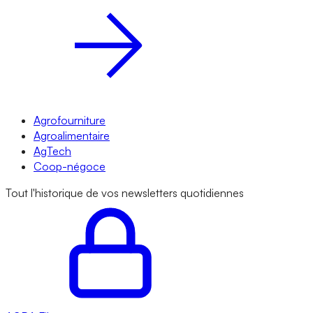
Agrofourniture
Agroalimentaire
AgTech
Coop-négoce
Tout l'historique de vos newsletters quotidiennes