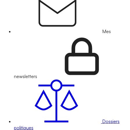
Mes
newsletters
Dossiers
politiques