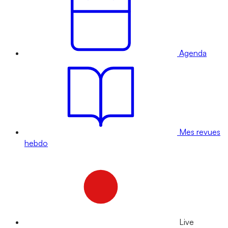
Agenda
Mes revues
hebdo
Live