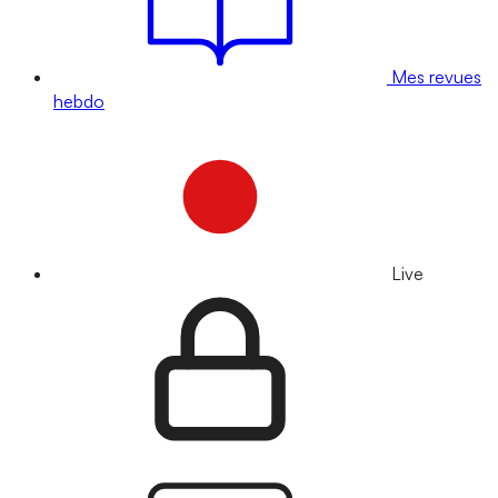
Mes revues
hebdo
Live