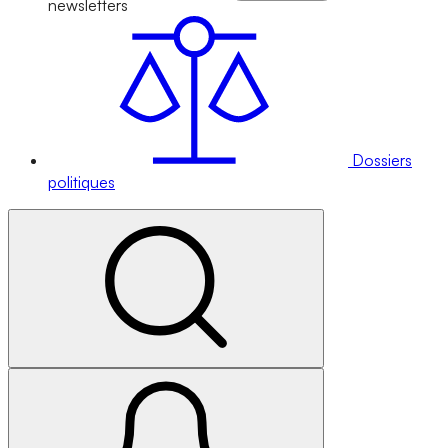
newsletters
Dossiers
politiques