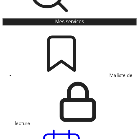
Mes services
Ma liste de
lecture