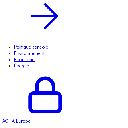
Politique agricole
Environnement
Économie
Énergie
AGRA
Europe