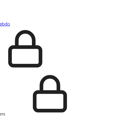
hebdo
ers