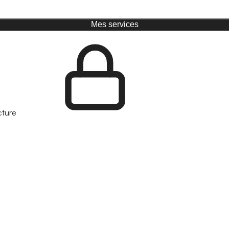
Mes services
cture