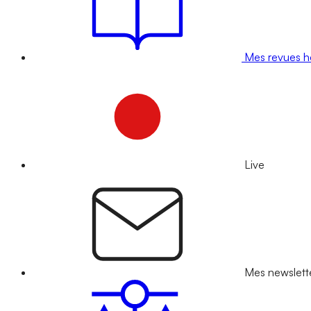
Mes revues 
Live
Mes newslett