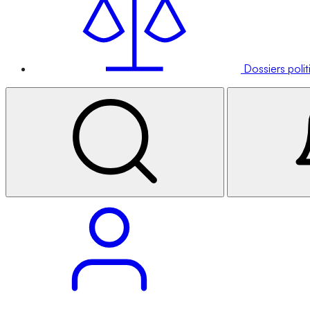
Dossiers poli