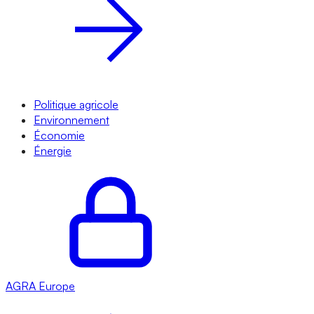
Politique agricole
Environnement
Économie
Énergie
AGRA
Europe