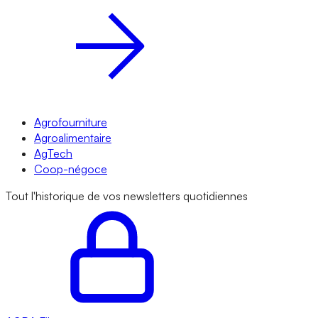
Agrofourniture
Agroalimentaire
AgTech
Coop-négoce
Tout l'historique de vos newsletters quotidiennes