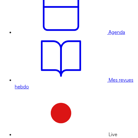
Agenda
Mes revues
hebdo
Live