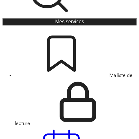
Mes services
Ma liste de
lecture