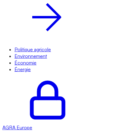
Politique agricole
Environnement
Économie
Énergie
AGRA
Europe