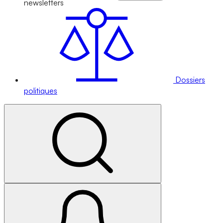
newsletters
Dossiers
politiques