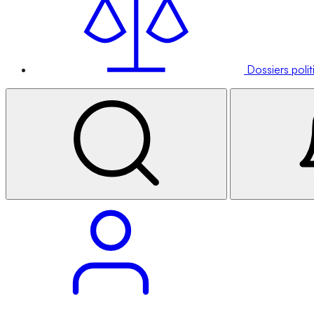
Dossiers poli