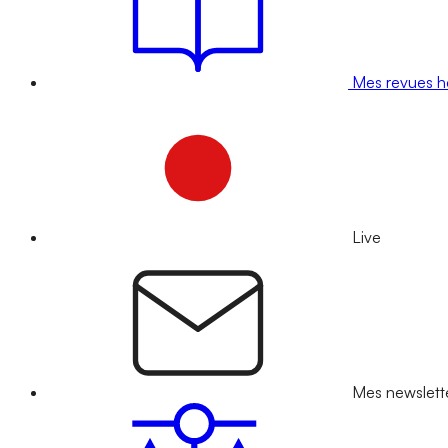
Mes revues 
Live
Mes newslett