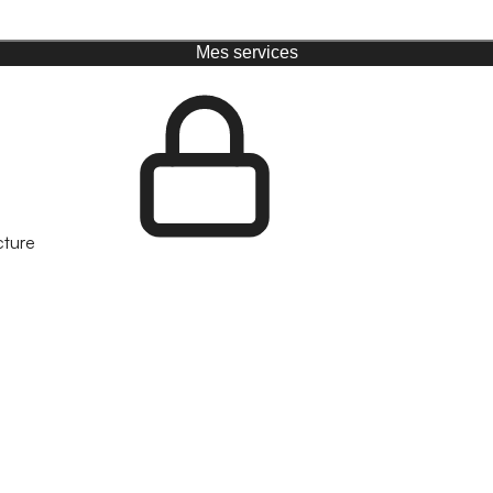
Mes services
cture