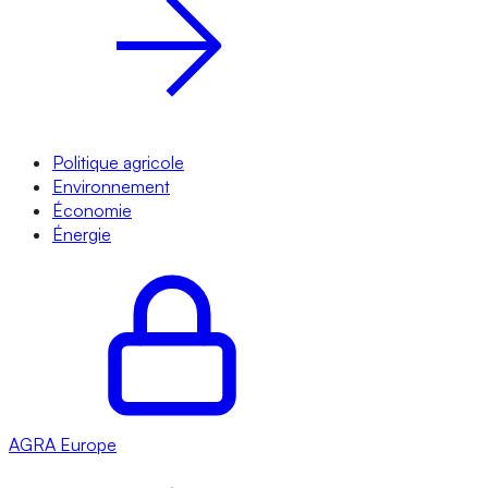
Politique agricole
Environnement
Économie
Énergie
AGRA
Europe