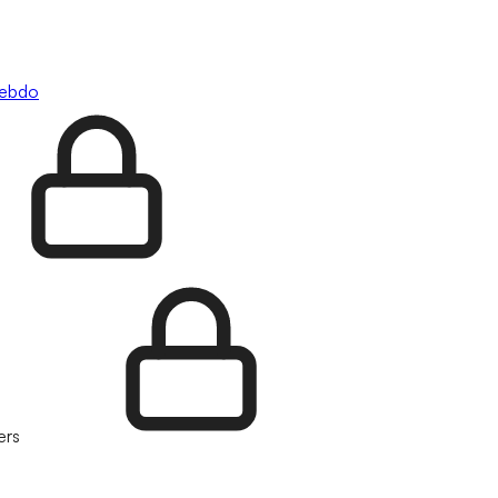
hebdo
ers