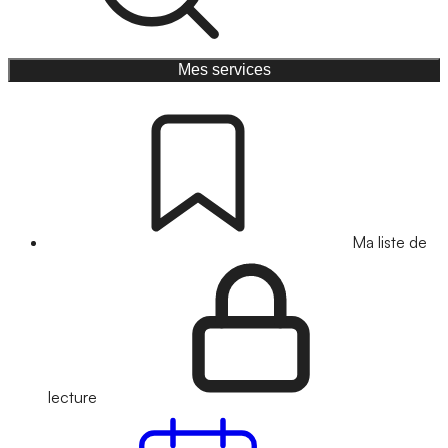
Mes services
Ma liste de
lecture