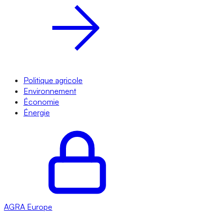
Politique agricole
Environnement
Économie
Énergie
AGRA
Europe