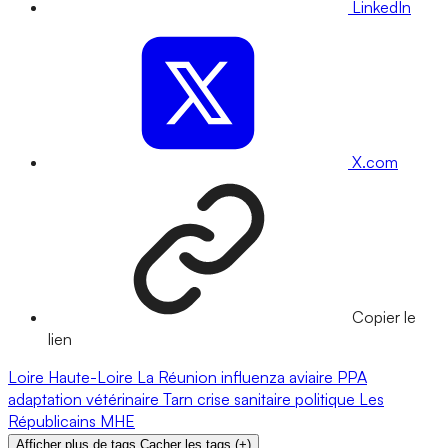
LinkedIn
X.com
Copier le
lien
Loire
Haute-Loire
La Réunion
influenza aviaire
PPA
adaptation
vétérinaire
Tarn
crise sanitaire
politique
Les
Républicains
MHE
Afficher plus de tags
Cacher les tags
(
+
)