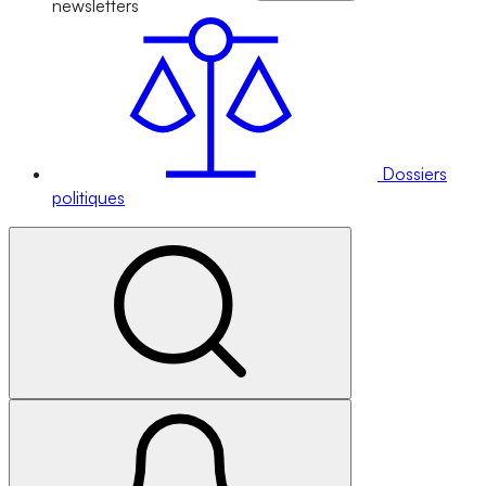
newsletters
Dossiers
politiques