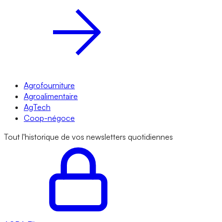
Agrofourniture
Agroalimentaire
AgTech
Coop-négoce
Tout l'historique de vos newsletters quotidiennes