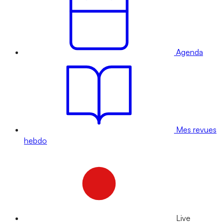
Agenda
Mes revues
hebdo
Live