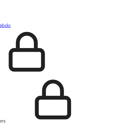
hebdo
ers