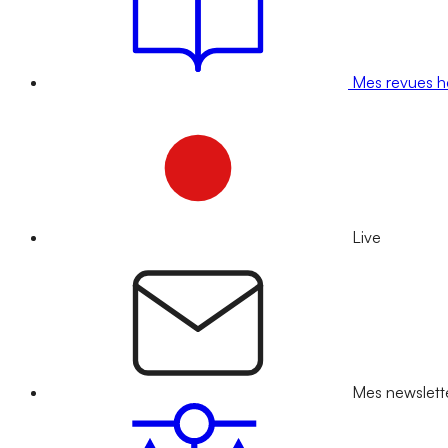
Mes revues 
Live
Mes newslett