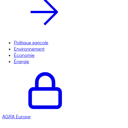
Politique agricole
Environnement
Économie
Énergie
AGRA
Europe