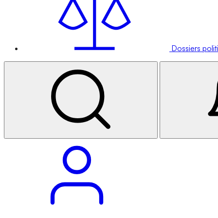
Dossiers poli