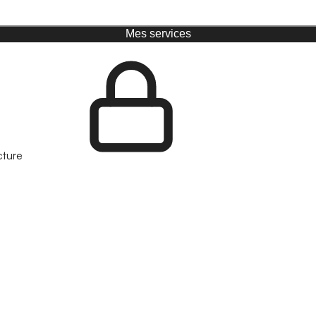
Mes services
cture