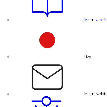
Mes revues 
Live
Mes newslett