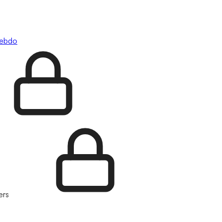
hebdo
ers