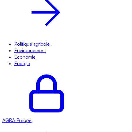
Politique agricole
Environnement
Économie
Énergie
AGRA
Europe