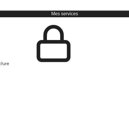
Mes services
cture