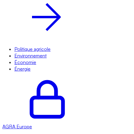
Politique agricole
Environnement
Économie
Énergie
AGRA
Europe