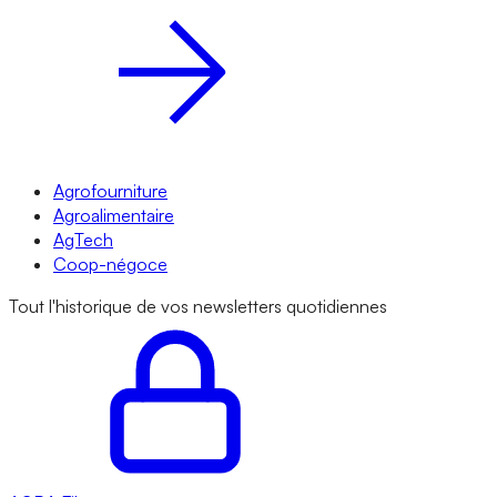
Agrofourniture
Agroalimentaire
AgTech
Coop-négoce
Tout l'historique de vos newsletters quotidiennes