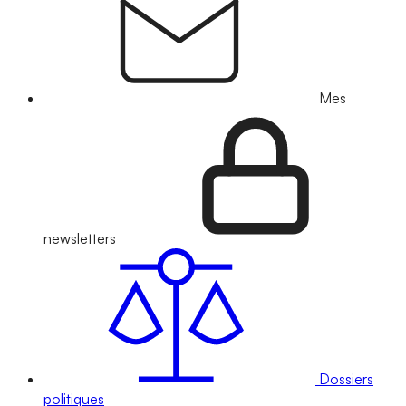
Mes
newsletters
Dossiers
politiques