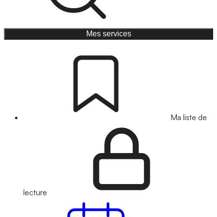
Mes services
Ma liste de
lecture