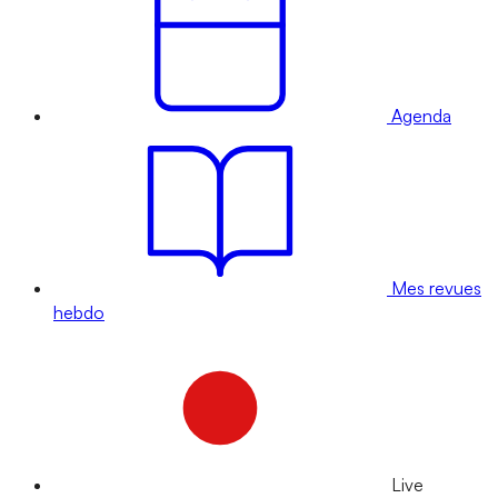
Agenda
Mes revues
hebdo
Live