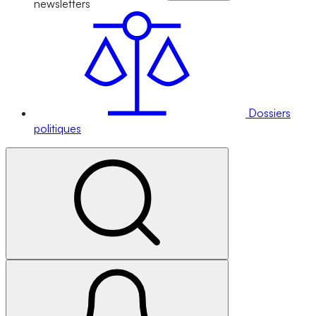
newsletters
Dossiers
politiques