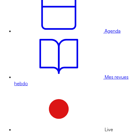
Agenda
Mes revues
hebdo
Live