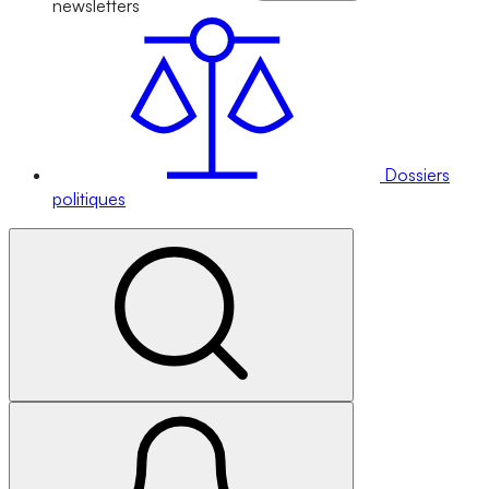
newsletters
Dossiers
politiques