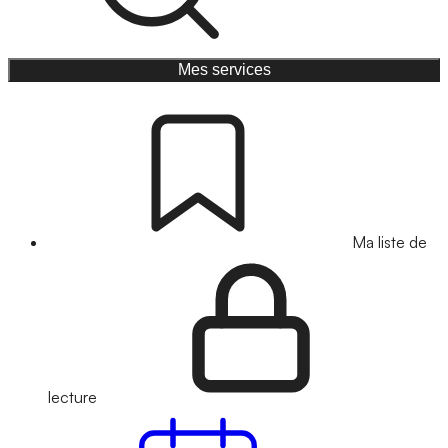
Mes services
Ma liste de
lecture