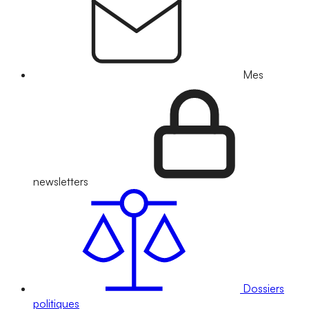
Mes
newsletters
Dossiers
politiques