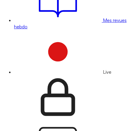
Mes revues
hebdo
Live