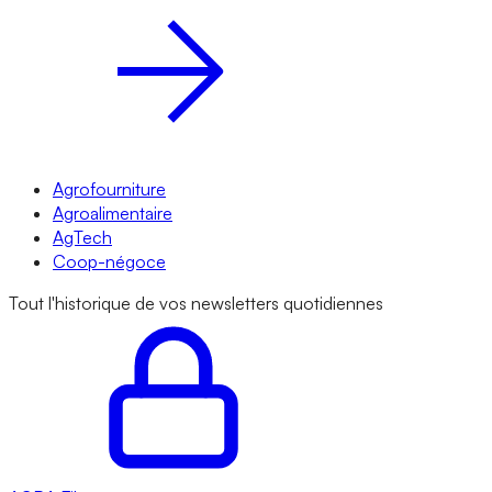
Agrofourniture
Agroalimentaire
AgTech
Coop-négoce
Tout l'historique de vos newsletters quotidiennes