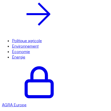
Politique agricole
Environnement
Économie
Énergie
AGRA
Europe