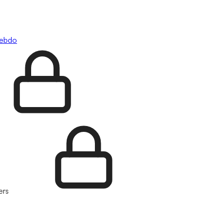
hebdo
ers