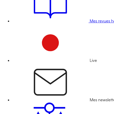
Mes revues 
Live
Mes newslett