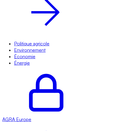
Politique agricole
Environnement
Économie
Énergie
AGRA
Europe