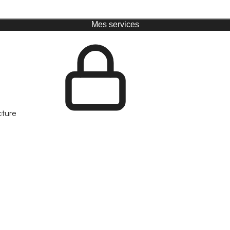
Mes services
cture