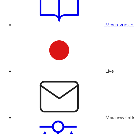
Mes revues 
Live
Mes newslett