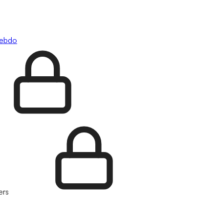
hebdo
ers