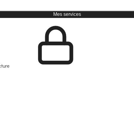
Mes services
cture