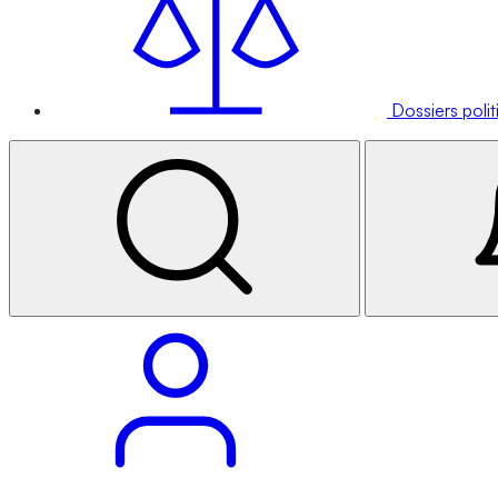
Dossiers poli