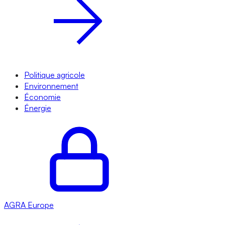
Politique agricole
Environnement
Économie
Énergie
AGRA
Europe