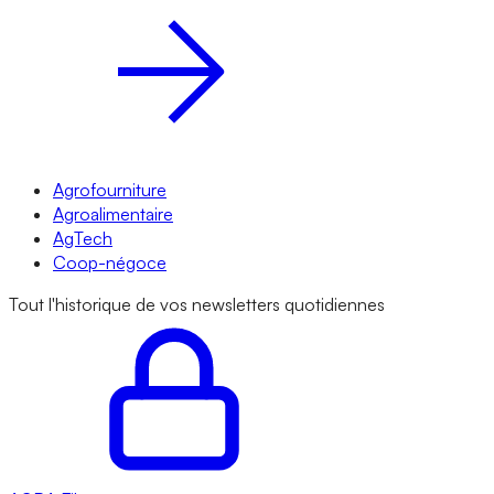
Agrofourniture
Agroalimentaire
AgTech
Coop-négoce
Tout l'historique de vos newsletters quotidiennes