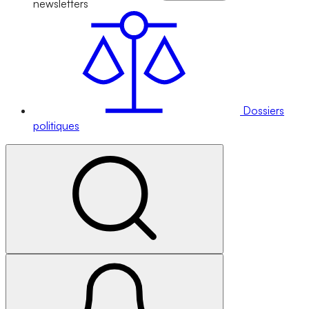
newsletters
Dossiers
politiques