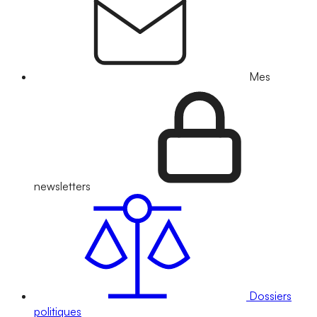
Mes
newsletters
Dossiers
politiques