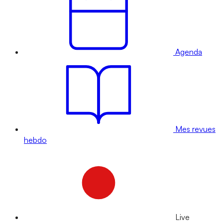
Agenda
Mes revues
hebdo
Live