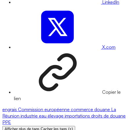
LinkedIn
X.com
Copier le
lien
engrais
Commission européenne
commerce
douane
La
Réunion
industrie
eau
élevage
importations
droits de douane
PPE
Afficher plus de tags
Cacher les tags
(
+
)