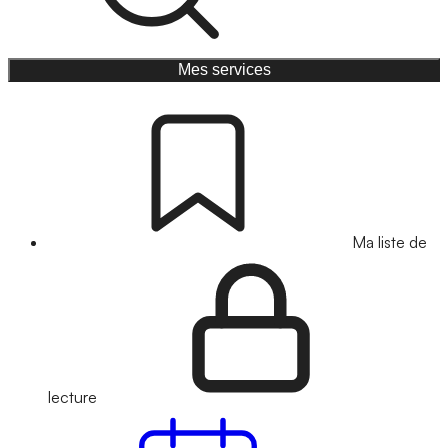
Mes services
Ma liste de
lecture