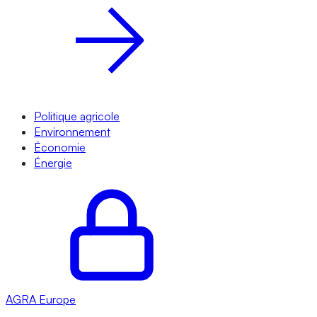
Politique agricole
Environnement
Économie
Énergie
AGRA
Europe