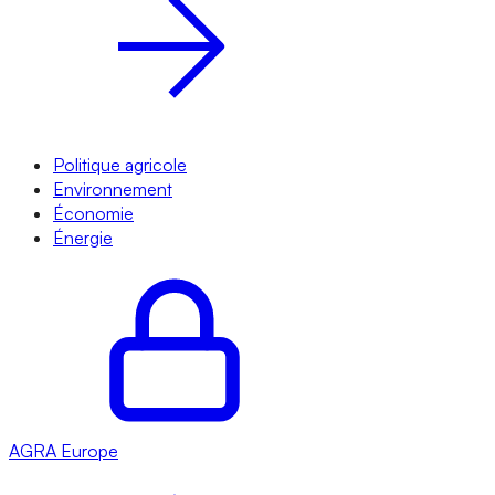
Politique agricole
Environnement
Économie
Énergie
AGRA
Europe