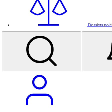
Dossiers poli