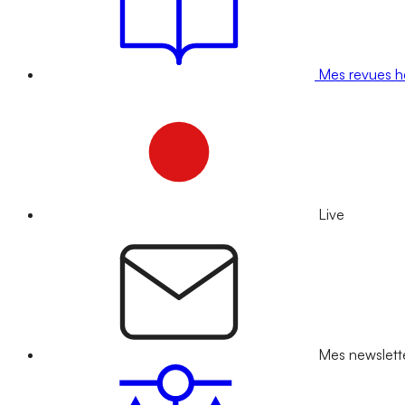
Mes revues 
Live
Mes newslett