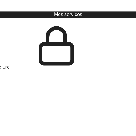
Mes services
cture