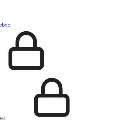
hebdo
ers