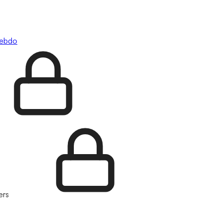
hebdo
ers