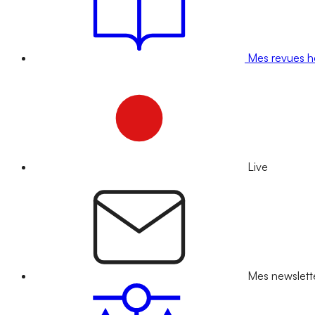
Mes revues 
Live
Mes newslett