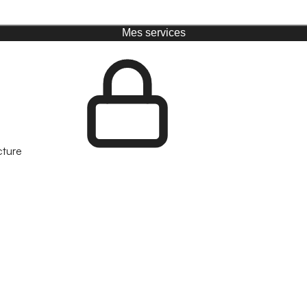
Mes services
cture