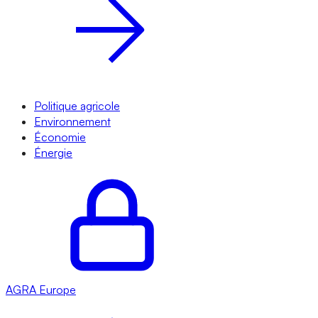
Politique agricole
Environnement
Économie
Énergie
AGRA
Europe