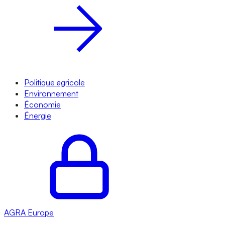
Politique agricole
Environnement
Économie
Énergie
AGRA
Europe