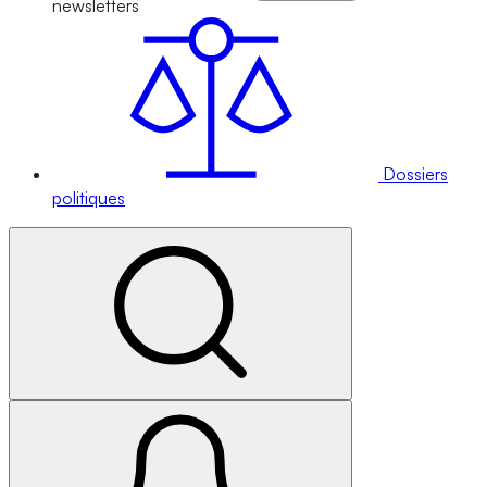
newsletters
Dossiers
politiques