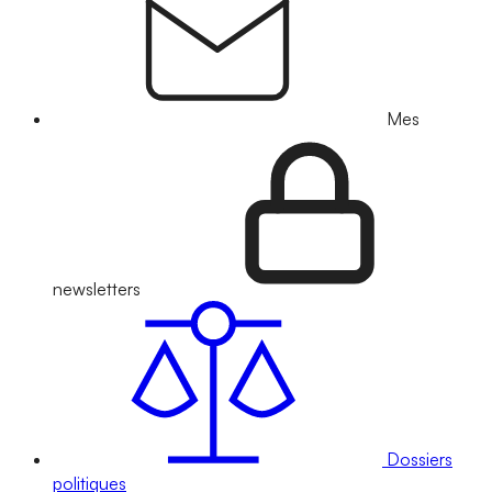
Mes
newsletters
Dossiers
politiques