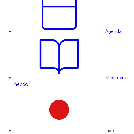
Agenda
Mes revues
hebdo
Live