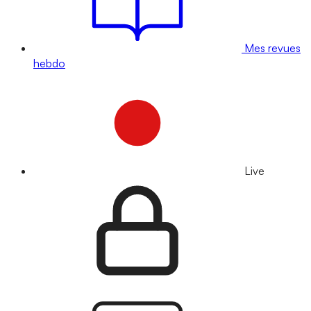
Mes revues
hebdo
Live