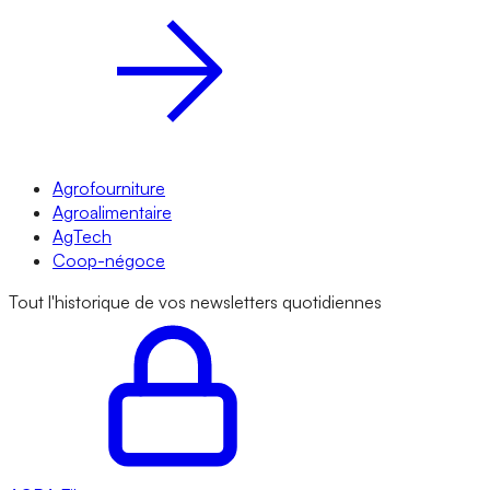
Agrofourniture
Agroalimentaire
AgTech
Coop-négoce
Tout l'historique de vos newsletters quotidiennes