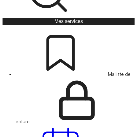
Mes services
Ma liste de
lecture