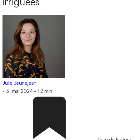
irriguées
Julie Jeunejean
-
31 mai 2024
-
|
2 min
Liste de lecture