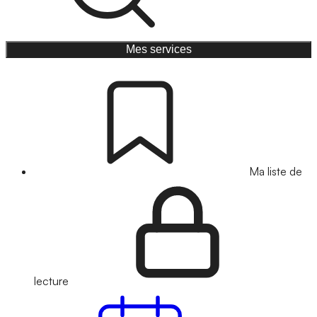
Mes services
Ma liste de
lecture