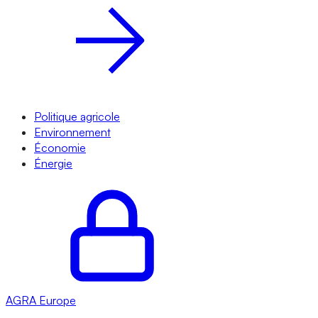
Politique agricole
Environnement
Économie
Énergie
AGRA
Europe