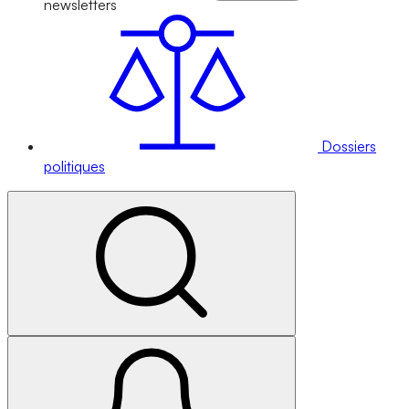
newsletters
Dossiers
politiques