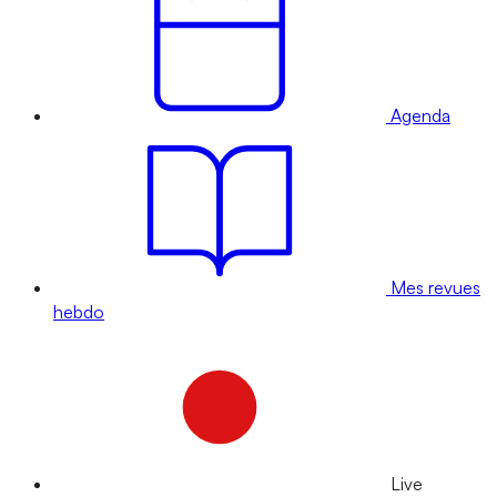
Agenda
Mes revues
hebdo
Live