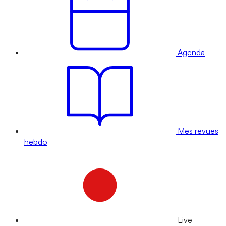
Agenda
Mes revues
hebdo
Live