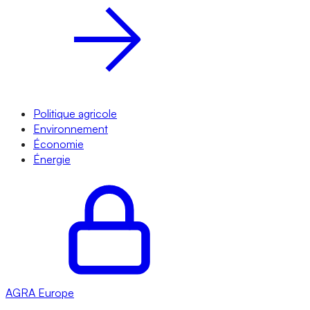
Politique agricole
Environnement
Économie
Énergie
AGRA
Europe