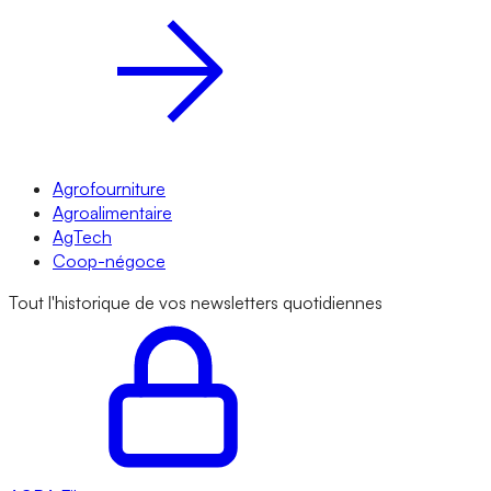
Agrofourniture
Agroalimentaire
AgTech
Coop-négoce
Tout l'historique de vos newsletters quotidiennes