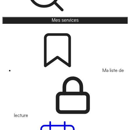
Mes services
Ma liste de
lecture