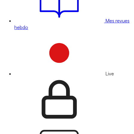
Mes revues
hebdo
Live