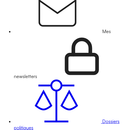
Mes
newsletters
Dossiers
politiques