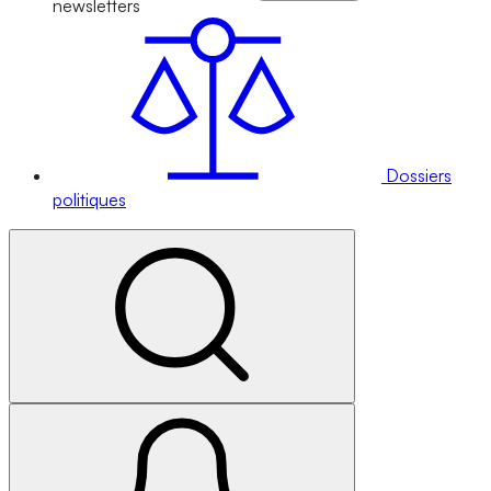
newsletters
Dossiers
politiques